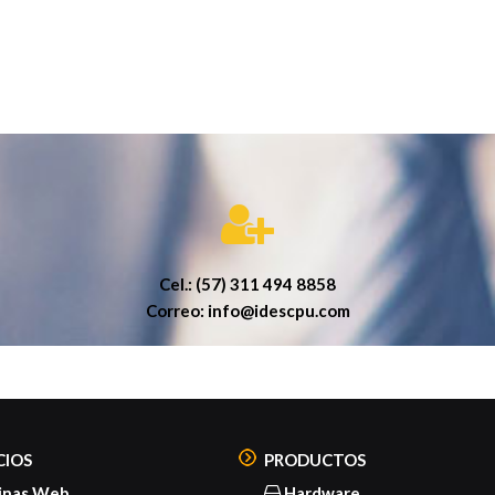
Cel.: (57) 311 494 8858
Correo: info@idescpu.com
CIOS
PRODUCTOS
inas Web
Hardware