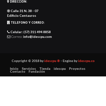
DIRECCIÓN:
Calle 31 N. 38 - 07
Edificio Centauros
TELEFONO Y CORREO:
Celular: (57) 311 494 8858
Correo:
info@idescpu.com
Copyright © 2018 by
idescpu ®
- Engine by
idescpu.co
Inicio
Servicios
Tienda
idescpu
Proyectos
Contacto
Fundación