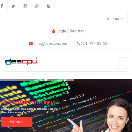
idioma
Login
/
Register
info@idescpu.com
311 494 88 58
PROGRAMAMOS TUS IDEAS
Diseño personalizado, portales robustos y seguros.
¿Cuéntenos su idea?
Consultar