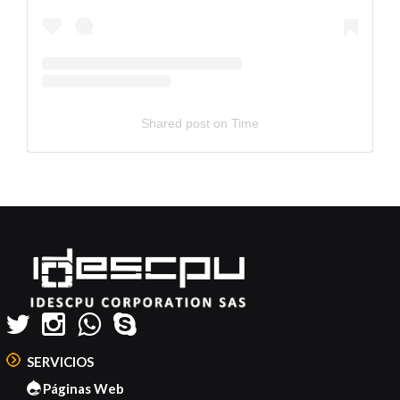
Shared post
on
Time
Embed
Instagram
Post
Code
Generator
SERVICIOS
Páginas Web