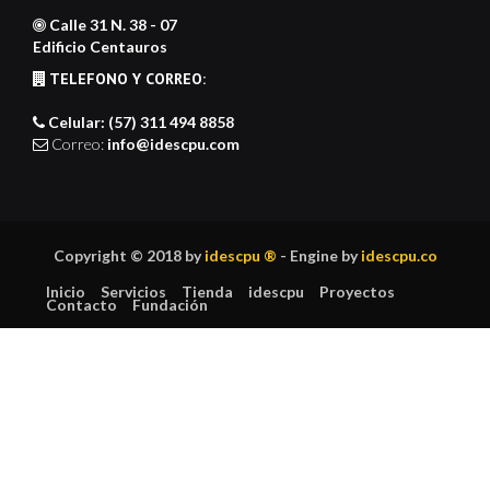
Calle 31 N. 38 - 07
Edificio Centauros
TELEFONO Y CORREO:
Celular: (57) 311 494 8858
Correo:
info@idescpu.com
Copyright © 2018 by
idescpu ®
- Engine by
idescpu.co
Inicio
Servicios
Tienda
idescpu
Proyectos
Contacto
Fundación