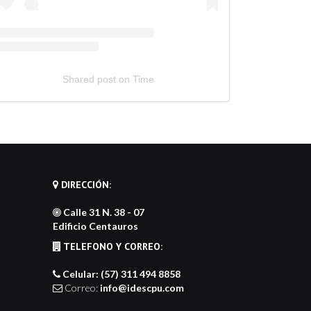
Shared post
on
Time
bed
stagram
st
de
nerator
DIRECCIÓN:
Calle 31 N. 38 - 07
Edificio Centauros
TELEFONO Y CORREO:
Celular: (57) 311 494 8858
Correo:
info@idescpu.com