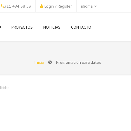
311 494 88 58
Login
/
Register
idioma
U
PROYECTOS
NOTICIAS
CONTACTO
Inicio
Programación para datos
licidad