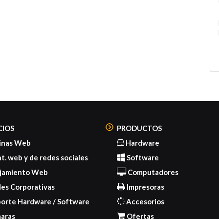
Em
In
Po
Co
Ge
CIOS
PRODUCTOS
inas Web
Hardware
. web y de redes sociales
Software
jamiento Web
Computadores
es Corporativas
Impresoras
orte Hardware / Software
Accesorios
aras
Ofertas