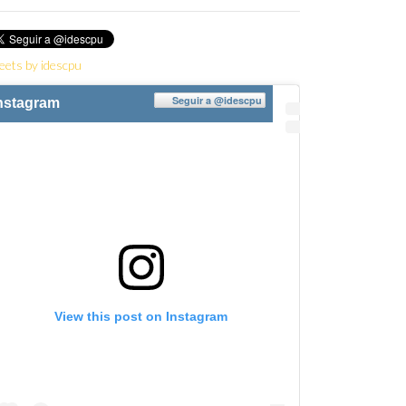
eets by idescpu
Seguir a
@idescpu
nstagram
View this post on Instagram