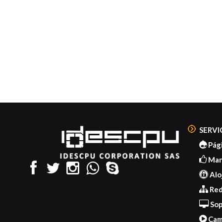
SERVI
Pág
Mant
Alo
Red
Sop
Cam