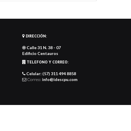
bed
stagram
st
de
nerator
DIRECCIÓN:
Calle 31 N. 38 - 07
Edificio Centauros
TELEFONO Y CORREO:
Celular: (57) 311 494 8858
Correo:
info@idescpu.com
da
idescpu
Proyectos
Contacto
Fundación