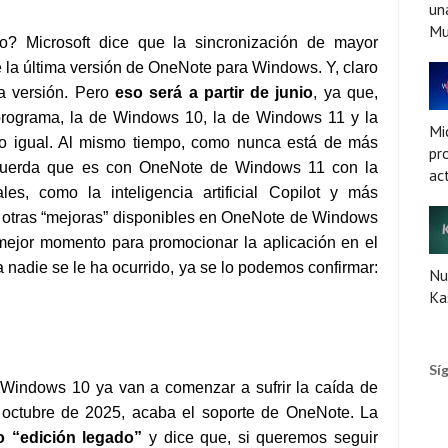
un
Mu
o? Microsoft dice que la sincronización de mayor
e la última versión de OneNote para Windows. Y, claro
a versión. Pero
eso será a partir de junio
, ya que,
 programa, la de Windows 10, la de Windows 11 y la
Mi
do igual. Al mismo tiempo, como nunca está de más
pr
ecuerda que es con OneNote de Windows 11 con la
ac
les, como la inteligencia artificial Copilot y más
 otras “mejoras” disponibles en OneNote de Windows
 mejor momento para promocionar la aplicación en el
a nadie se le ha ocurrido, ya se lo podemos confirmar:
Nu
Ka
Sí
Windows 10 ya van a comenzar a sufrir la caída de
 octubre de 2025, acaba el soporte de OneNote. La
o “edición legado”
y dice que, si queremos seguir