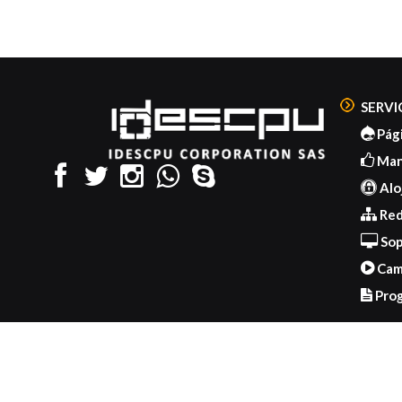
SERVI
Pág
Mant
Alo
Red
Sop
Cam
Prog
Copyright © 2018 by
idescpu ®
- Engine by
idescpu