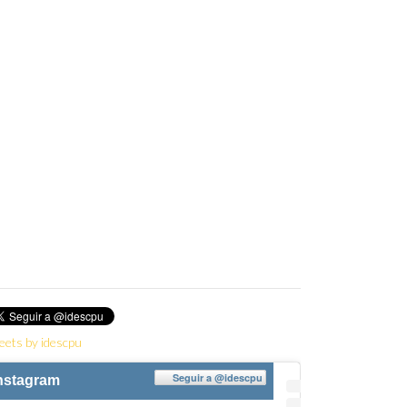
itter
eets by idescpu
Seguir a
@idescpu
nstagram