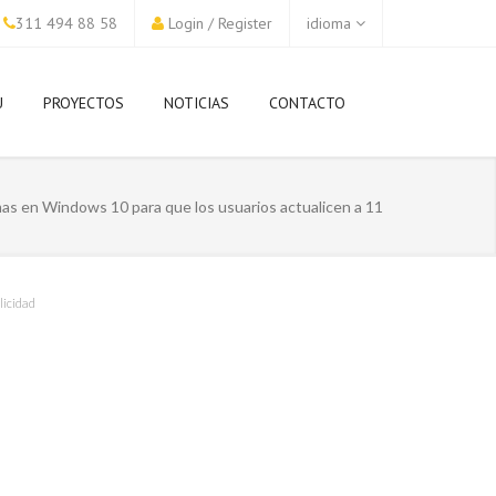
311 494 88 58
Login
/
Register
idioma
U
PROYECTOS
NOTICIAS
CONTACTO
mas en Windows 10 para que los usuarios actualicen a 11
licidad