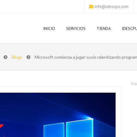
info@idescpu.com
INICIO
SERVICIOS
TIENDA
IDESCP
Blogs
Microsoft comienza a jugar sucio ralentizando progra
Pub