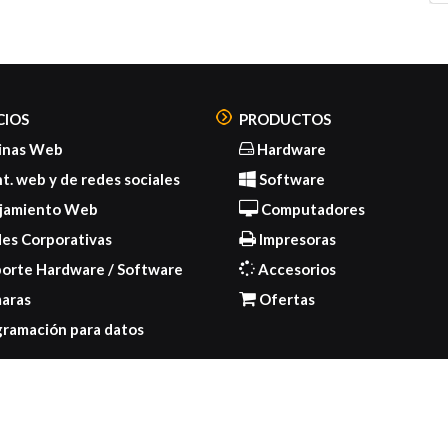
Em
In
Po
Co
Ge
CIOS
PRODUCTOS
inas Web
Hardware
. web y de redes sociales
Software
jamiento Web
Computadores
es Corporativas
Impresoras
orte Hardware / Software
Accesorios
aras
Ofertas
ramación para datos
Inicio
Servicios
Tien
.co