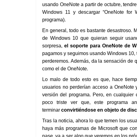
usando OneNote a partir de octubre, tendre
Windows 11 y descargar “OneNote for Wi
programa).
En general, todo es bastante desastroso. M
de Windows 10 que quieran seguir usan
sorpresa,
el soporte para OneNote de 
pagamos y seguimos usando Windows 10, te
perderemos. Además, da la sensación de qu
como el de OneNote.
Lo malo de todo esto es que, hace tiempo
usuarios no perderían acceso a OneNote y 
versión del programa. Pero, en cualquier c
poco triste ver que, este programa a
terminar
convirtiéndose en objeto de dis
Tras la noticia, ahora lo que temen los usu
haya más programas de Microsoft que co
pase, va a ser algo que veremos en los pr