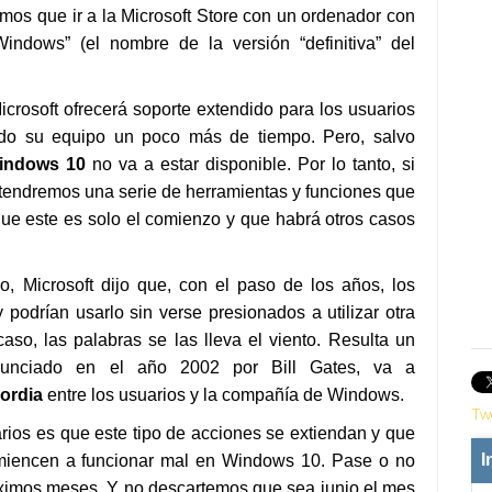
mos que ir a la Microsoft Store con un ordenador con
ndows” (el nombre de la versión “definitiva” del
icrosoft ofrecerá soporte extendido para los usuarios
do su equipo un poco más de tiempo. Pero, salvo
Windows 10
no va a estar disponible. Por lo tanto, si
ndremos una serie de herramientas y funciones que
e este es solo el comienzo y que habrá otros casos
, Microsoft dijo que, con el paso de los años, los
podrían usarlo sin verse presionados a utilizar otra
Tw
aso, las palabras se las lleva el viento. Resulta un
nunciado en el año 2002 por Bill Gates, va a
cordia
entre los usuarios y la compañía de Windows.
Tw
arios es que este tipo de acciones se extiendan y que
I
miencen a funcionar mal en Windows 10. Pase o no
óximos meses. Y no descartemos que sea junio el mes