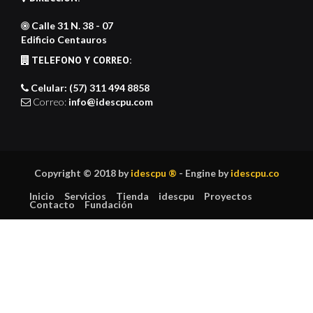
Calle 31 N. 38 - 07
Edificio Centauros
TELEFONO Y CORREO:
Celular: (57) 311 494 8858
Correo:
info@idescpu.com
Copyright © 2018 by
idescpu ®
- Engine by
idescpu.co
Inicio
Servicios
Tienda
idescpu
Proyectos
Contacto
Fundación