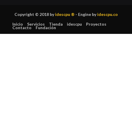
Copyright © 2018 by
idescpu ®
- Engine by
idescpu.co
Inicio
Servicios
Tienda
idescpu
Proyectos
Contacto
Fundación