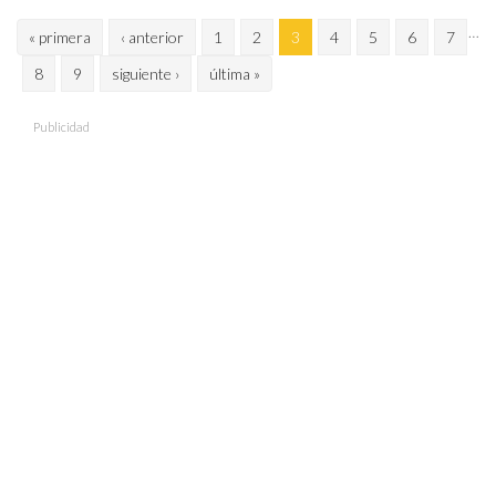
Páginas
…
« primera
‹ anterior
1
2
3
4
5
6
7
8
9
siguiente ›
última »
Publicidad