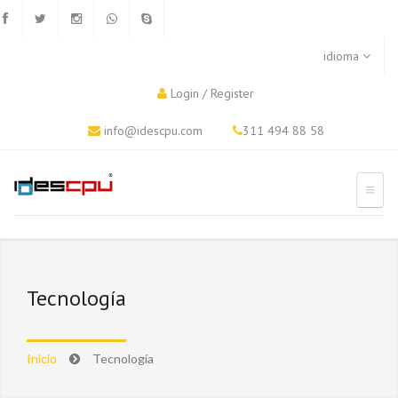
idioma
Login
/
Register
info@idescpu.com
311 494 88 58
Tecnología
Inicio
Tecnología