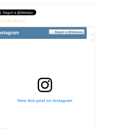
eets by idescpu
Seguir a
@idescpu
nstagram
View this post on Instagram