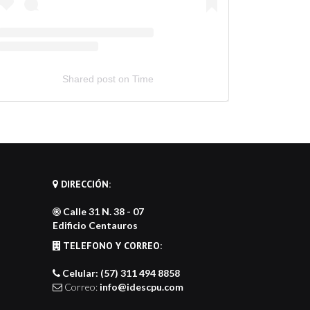
Shared post
on
Time
bed
stagram
st
de
nerator
DIRECCIÓN:
Calle 31 N. 38 - 07
Edificio Centauros
TELEFONO Y CORREO:
Celular: (57) 311 494 8858
Correo:
info@idescpu.com