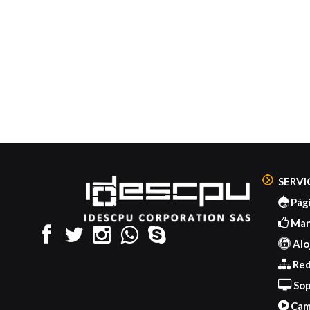
SERVI
Pág
Mant
Alo
Red
Sop
Cam