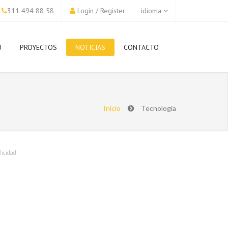
311 494 88 58
Login
/
Register
idioma
U
PROYECTOS
NOTICIAS
CONTACTO
Inicio
Tecnología
licidad