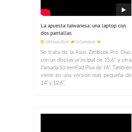
La apuesta taiwanesa: una laptop con
dos pantallas
28 Mayo, 2019
0 Comment
Se trata de la Asus Zenbook Pro Duo,
con un display principal de 15,6” y otra
llamada ScreenPad Plus de 14”. También
viene en una versión más pequeña de
14” y 12,6”.