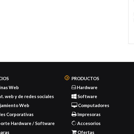
Em
In
Po
Co
Ge
CIOS
PRODUCTOS
inas Web
Hardware
. web y de redes sociales
Software
jamiento Web
Computadores
es Corporativas
Impresoras
orte Hardware / Software
Accesorios
aras
Ofertas