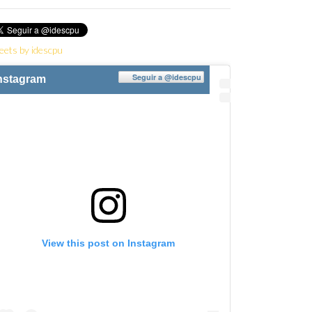
eets by idescpu
Seguir a
@idescpu
nstagram
View this post on Instagram