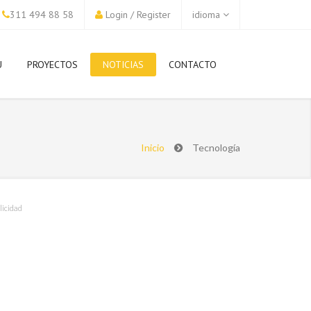
311 494 88 58
Login
/
Register
idioma
U
PROYECTOS
NOTICIAS
CONTACTO
Inicio
Tecnología
licidad