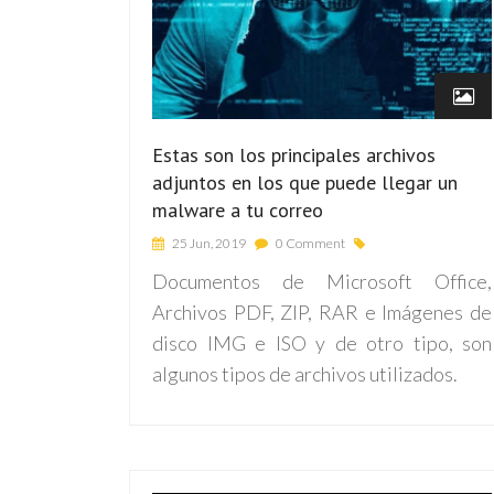
Estas son los principales archivos
adjuntos en los que puede llegar un
malware a tu correo
25 Jun, 2019
0 Comment
Documentos de Microsoft Office,
Archivos PDF,
ZIP, RAR e
Imágenes de
disco IMG e ISO y de otro tipo, son
algunos tipos de archivos utilizados.