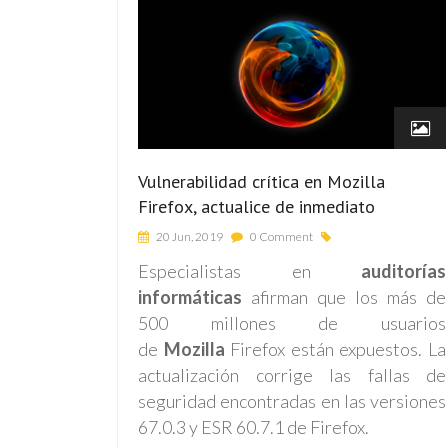
Vulnerabilidad crítica en Mozilla
Firefox, actualice de inmediato
20 Jun, 2019
0 Comment
Especialistas en
auditorías
informáticas
afirman que los más de
500 millones de usuarios
de
Mozilla
Firefox están expuestos. La
actualización corrige las fallas de
seguridad encontradas en las versiones
67.0.3 y ESR 60.7.1 de Firefox.