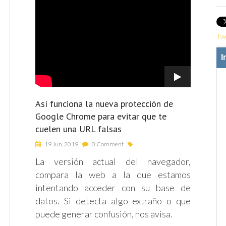
Tw
I
Así funciona la nueva protección de
Google Chrome para evitar que te
cuelen una URL falsas
19 Jun, 2019
0 Comment
La versión actual del navegador,
compara la web a la que estamos
intentando acceder con su base de
datos. Si detecta algo extraño o que
puede generar confusión, nos avisa.