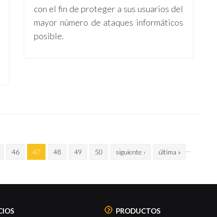
con el fin de proteger a sus usuarios del
mayor número de ataques informáticos
posible.
…
46
47
48
49
50
siguiente ›
última »
CIOS
PRODUCTOS