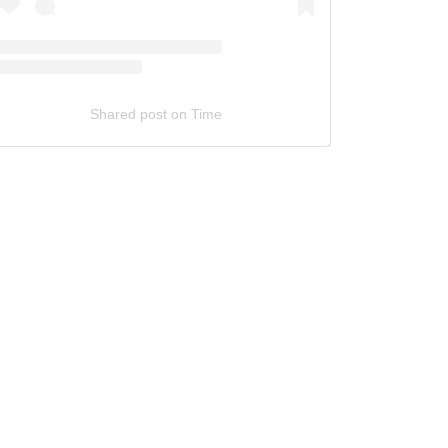
Shared post
on
Time
bed
stagram
st
de
nerator