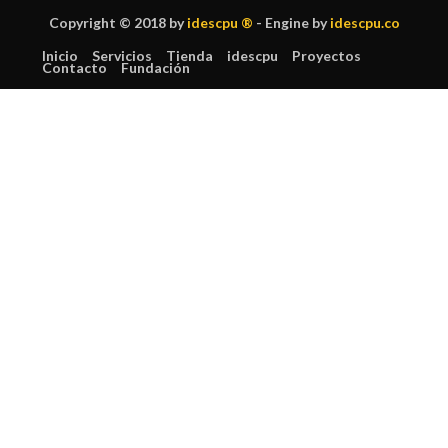
Copyright © 2018 by
idescpu ®
- Engine by
idescpu.co
Inicio
Servicios
Tienda
idescpu
Proyectos
Contacto
Fundación