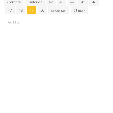
Páginas
…
« primera
‹ anterior
42
43
44
45
46
47
48
49
50
siguiente ›
última »
Publicidad