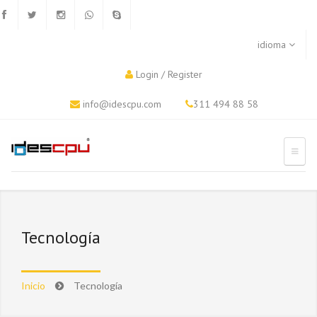
idioma
Login
/
Register
info@idescpu.com
311 494 88 58
Tecnología
Inicio
Tecnología