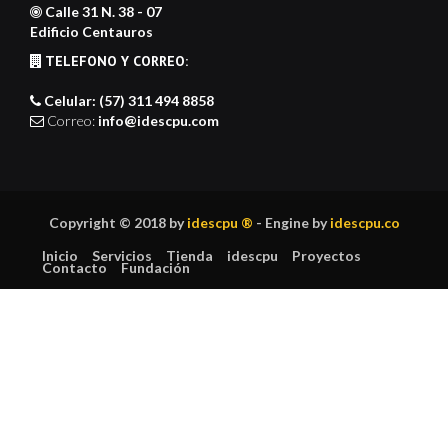
Calle 31 N. 38 - 07
Edificio Centauros
TELEFONO Y CORREO:
Celular: (57) 311 494 8858
Correo:
info@idescpu.com
Copyright © 2018 by
idescpu ®
- Engine by
idescpu.co
Inicio
Servicios
Tienda
idescpu
Proyectos
Contacto
Fundación