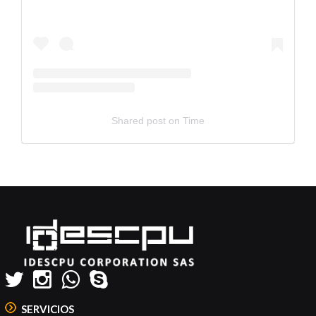
Shared post
on
Time
Embed
Instagram
Post
Code
Generator
SERVICIOS