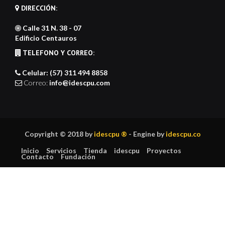
DIRECCIÓN:
Calle 31 N. 38 - 07
Edificio Centauros
TELEFONO Y CORREO:
Celular: (57) 311 494 8858
Correo:
info@idescpu.com
Copyright © 2018 by
idescpu ®
- Engine by
idescpu.co
Inicio
Servicios
Tienda
idescpu
Proyectos
Contacto
Fundación